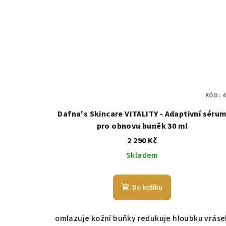
KÓD:
4
Dafna's Skincare VITALITY - Adaptivní séru
pro obnovu buněk 30 ml
2 290 Kč
Skladem
Do košíku
omlazuje kožní buňky redukuje hloubku vráse