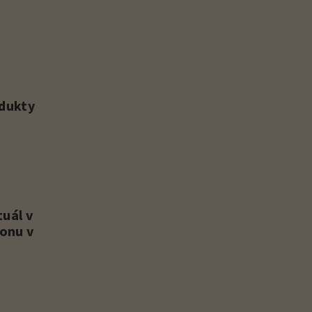
odukty
tuál v
onu v