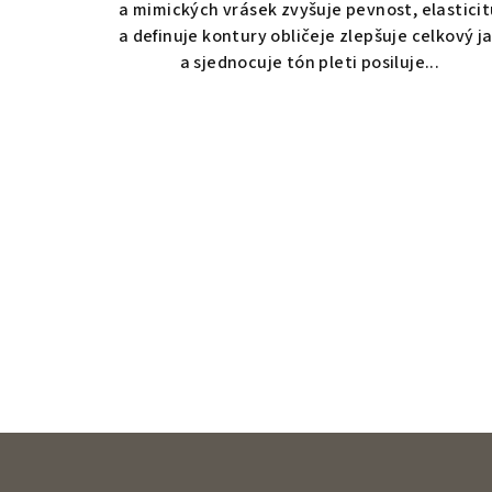
a mimických vrásek zvyšuje pevnost, elastici
a definuje kontury obličeje zlepšuje celkový j
a sjednocuje tón pleti posiluje...
Z