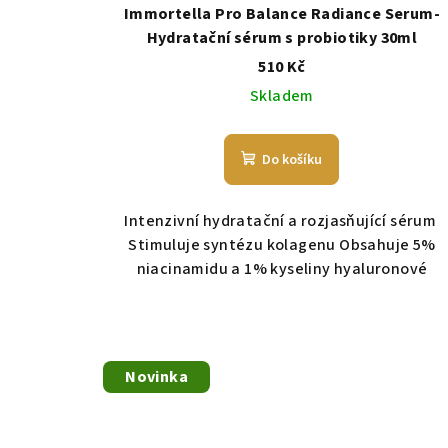
d
ů
Immortella Pro Balance Radiance Serum-
u
Hydratační sérum s probiotiky 30ml
510 Kč
k
Skladem
t
ů
Do košíku
Intenzivní hydratační a rozjasňující sérum
Stimuluje syntézu kolagenu Obsahuje 5%
niacinamidu a 1% kyseliny hyaluronové
Novinka