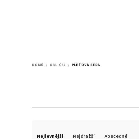
Přejít
na
obsah
DOMŮ
/
OBLIČEJ
/
PLEŤOVÁ SÉRA
Ř
Nejlevnější
Nejdražší
Abecedně