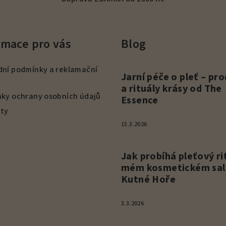
k
y
v
rmace pro vás
Blog
ý
p
ní podmínky a reklamační
i
Jarní péče o pleť – pr
s
a rituály krásy od The
ky ochrany osobních údajů
Essence
u
ty
15.3.2026
Jak probíhá pleťový ri
mém kosmetickém sal
Kutné Hoře
3.3.2026