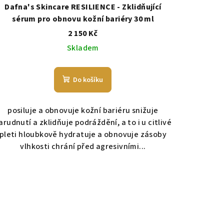
Dafna's Skincare RESILIENCE - Zklidňující
sérum pro obnovu kožní bariéry 30 ml
2 150 Kč
Skladem
Do košíku
posiluje a obnovuje kožní bariéru snižuje
arudnutí a zklidňuje podráždění, a to i u citlivé
pleti hloubkově hydratuje a obnovuje zásoby
vlhkosti chrání před agresivními...