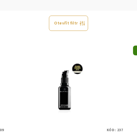
Otevřít filtr
09
KÓD:
237