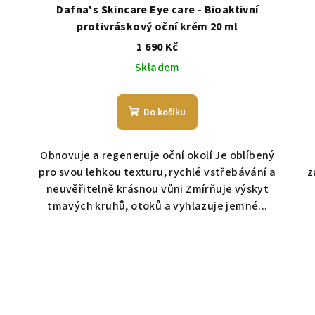
Dafna's Skincare Eye care - Bioaktivní
protivráskový oční krém 20 ml
1 690 Kč
Skladem
Do košíku
Obnovuje a regeneruje oční okolí Je oblíbený
pro svou lehkou texturu, rychlé vstřebávání a
z
neuvěřitelně krásnou vůni Zmírňuje výskyt
tmavých kruhů, otoků a vyhlazuje jemné...