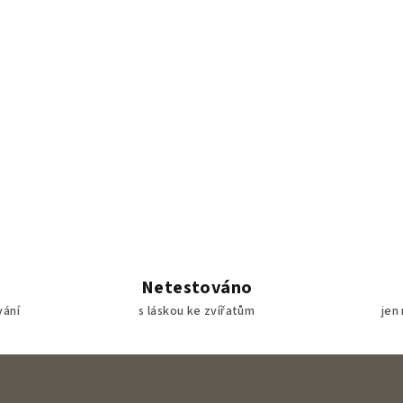
Netestováno
vání
s láskou ke zvířatům
jen