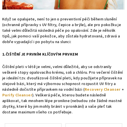
Když se opalujete, není to jen o preventivní péči během slunění
(ochranné přípravky s UV filtry, čepice a brýle), ale pro pokožku je
také velmi důležitá následná péče po opalování. Zde je několik
tipů, jak pomoci vaší pokožce, aby zůstala hydratovaná, zdravá a
dobře vypadající i po pobytu na slunci:
1.ČIŠTĚNÍ JE PRVNÍM KLÍČOVÝM PRVKEM
Čištění pleti v létě je velmi, velmi důležité, aby se odstranily
veškeré stopy opalovacího krému, soli a chlóru. Pro večerní čištění
je ideální tzv. dvoufázové čištění pleti, kdy použijete přípravek na
olejové bázi, který má výbornou schopnost rozpustit UV fitry a
následně dočistíte přípravkem na vodní bázi (
Recovery Cleanser
+
Purify Cleanser
). Veškerá péče, kterou budete následně
aplikovat, tak mnohem lépe pronikne (nebudou zde žádné mastné
zbytky, které by jim mohly bránit v pronikání) a vaše pleť tak
dostane maximum všeho co potřebuje.