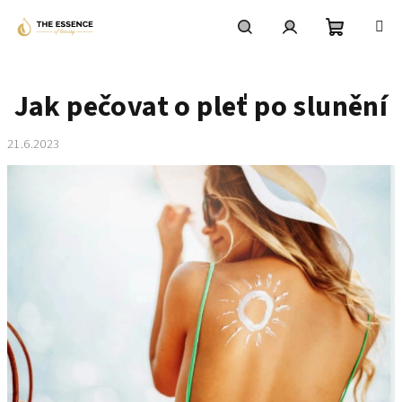
Přejít
na
obsah
Nákupní
Hledat
Přihlášení
Jak pečovat o pleť po slunění
košík
21.6.2023