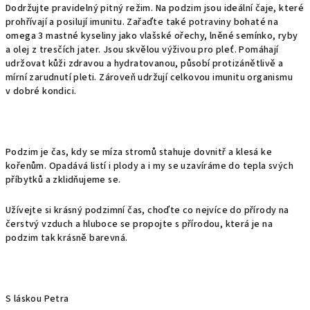
Dodržujte pravidelný pitný režim. Na podzim jsou ideální čaje, které
prohřívají a posilují imunitu. Zařaďte také potraviny bohaté na
omega 3 mastné kyseliny jako vlašské ořechy, lněné semínko, ryby
a olej z tresčích jater. Jsou skvělou výživou pro pleť. Pomáhají
udržovat kůži zdravou a hydratovanou, působí protizánětlivě a
mírní zarudnutí pleti. Zároveň udržují celkovou imunitu organismu
v dobré kondici.
Podzim je čas, kdy se míza stromů stahuje dovnitř a klesá ke
kořenům. Opadává listí i plody a i my se uzavíráme do tepla svých
příbytků a zklidňujeme se.
Užívejte si krásný podzimní čas, choďte co nejvíce do přírody na
čerstvý vzduch a hluboce se propojte s přírodou, která je na
podzim tak krásně barevná.
S láskou Petra