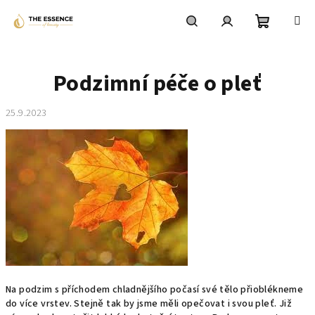
Přejít
na
obsah
Nákupní
Hledat
Přihlášení
Podzimní péče o pleť
košík
25.9.2023
Na podzim s příchodem chladnějšího počasí své tělo přioblékneme
do více vrstev. Stejně tak by jsme měli opečovat i svou pleť. Již