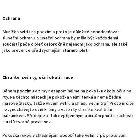
Ochrana
Sluníčko svítí i na podzim a proto je důležité nepodceňovat
sluneční ochranu. Sluneční ochrana by měla být každodenní
součástí péče o pleť
celoročně
nejenom jako ochrana, ale také
jako prevence před rychlejším stárnutí pleti.
Chraňte své rty, oční okolí i ruce
Během podzimu a zimy nezapomínejme na pokožku okolo očí a na
rty. Na těchto místech je pokožka velmi tenká a nemá žádné
mazové žlázky, takže vlivem větru a chladu velmi trpí. Proto určitě
nevynechávejte oční krémy a vaše rty chraňte kvalitním
balzámkem. Předejdete tak nepříjemným pocitům pnutí a suchosti
a u rtů tvorbě prasklinek.
Pokožka rukou v chladnějším období také velmi trpí, proto vám