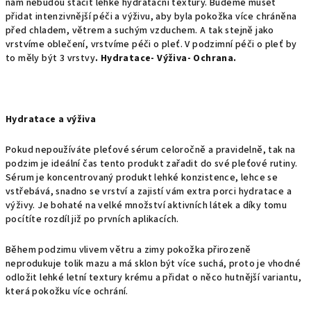
nám nebudou stačit lehké hydratační textury. Budeme muset
přidat intenzivnější péči a výživu, aby byla pokožka více chráněna
před chladem, větrem a suchým vzduchem. A tak stejně jako
vrstvíme oblečení, vrstvíme péči o pleť. V podzimní péči o pleť by
to měly být 3 vrstvy
. Hydratace- Výživa- Ochrana.
Hydratace a výživa
Pokud nepoužíváte pleťové sérum celoročně a pravidelně, tak na
podzim je ideální čas tento produkt zařadit do své pleťové rutiny.
Sérum je koncentrovaný produkt lehké konzistence, lehce se
vstřebává, snadno se vrství a zajistí vám extra porci hydratace a
výživy. Je bohaté na velké množství aktivních látek a díky tomu
pocítíte rozdíl již po prvních aplikacích.
Během podzimu vlivem větru a zimy pokožka přirozeně
neprodukuje tolik mazu a má sklon být více suchá, proto je vhodné
odložit lehké letní textury krému a přidat o něco hutnější variantu,
která pokožku více ochrání.