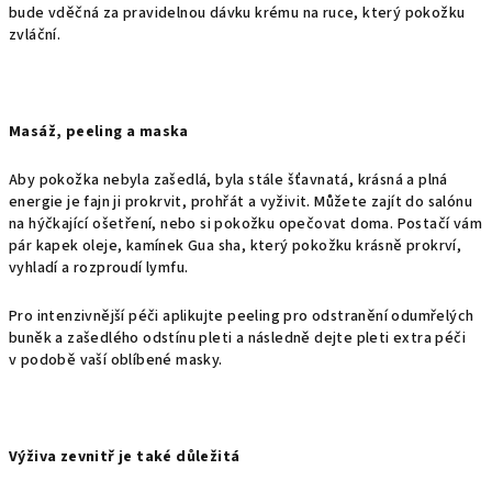
bude vděčná za pravidelnou dávku krému na ruce, který pokožku
zvláční.
Masáž, peeling a maska
Aby pokožka nebyla zašedlá, byla stále šťavnatá, krásná a plná
energie je fajn ji prokrvit, prohřát a vyživit. Můžete zajít do salónu
na hýčkající ošetření, nebo si pokožku opečovat doma. Postačí vám
pár kapek oleje, kamínek Gua sha, který pokožku krásně prokrví,
vyhladí a rozproudí lymfu.
Pro intenzivnější péči aplikujte peeling pro odstranění odumřelých
buněk a zašedlého odstínu pleti a následně dejte pleti extra péči
v podobě vaší oblíbené masky.
Výživa zevnitř je také důležitá